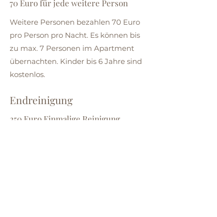
70 Euro für jede weitere Person
Weitere Personen bezahlen 70 Euro
pro Person pro Nacht. Es können bis
zu max. 7 Personen im Apartment
übernachten. Kinder bis 6 Jahre sind
kostenlos.
Endreinigung
250 Euro Einmalige Reinigung
Für die Endreinigung des
Apartments berechnen wir eine
einmalige Gebühr von 250 Euro,
welche, gemeinsam mit dem
Mietpreis, vorab zu begleichehn ist.
Kaution